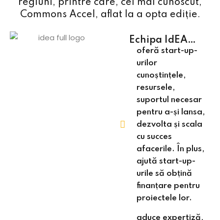
regiuni, printre care, cel mai cunoscut,
Commons Accel, aflat la a opta ediție.
Echipa IdEA…
oferă start-up-
urilor
cunoștințele,
resursele,
suportul necesar
pentru a-și lansa,
dezvolta și scala
cu succes
afacerile. În plus,
ajută start-up-
urile să obțină
finanțare pentru
proiectele lor.
aduce expertiză,