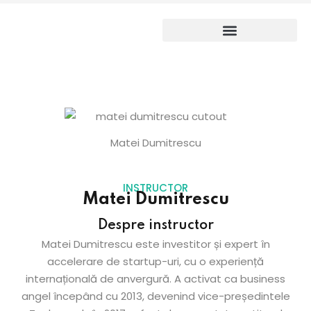
Sign up
Already have an account?
Sign in
ANTREPRENORIAT MEDICAL
Matei Dumitrescu
INSTRUCTOR
Matei Dumitrescu
Despre instructor
Matei Dumitrescu este investitor și expert în
accelerare de startup-uri, cu o experiență
internațională de anvergură. A activat ca business
angel începând cu 2013, devenind vice-președintele