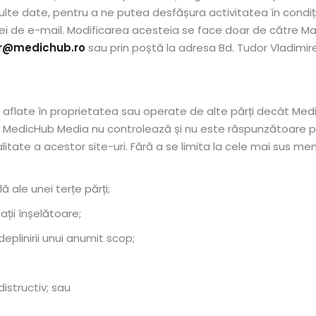
lte date, pentru a ne putea desfășura activitatea în condiț
sei de e-mail. Modificarea acesteia se face doar de către M
r@medichub.ro
sau prin poștă la adresa Bd. Tudor Vladimirescu
ri aflate în proprietatea sau operate de alte părți decât Medic
. MedicHub Media nu controlează și nu este răspunzătoare pen
alitate a acestor site-uri. Fără a se limita la cele mai sus m
ă ale unei terțe părți;
ții înșelătoare;
plinirii unui anumit scop;
istructiv; sau