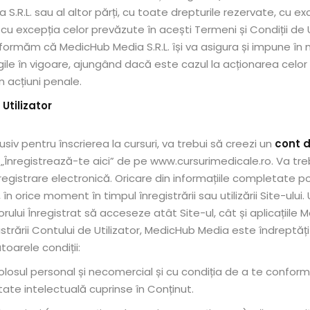
.R.L. sau al altor părți, cu toate drepturile rezervate, cu exc
t, cu excepția celor prevăzute în acești Termeni și Condiții de 
nformăm că MedicHub Media S.R.L. își va asigura și impune î
Lost your password?
Remember me
ile în vigoare, ajungând dacă este cazul la acționarea celor 
in acțiuni penale.
 Utilizator
clusiv pentru înscrierea la cursuri, va trebui să creezi un
cont d
Sign up
nul „Înregistrează-te aici” de pe www.cursurimedicale.ro. Va 
Already have an account?
Sign in
nregistrare electronică. Oricare din informațiile completate po
în orice moment în timpul înregistrării sau utilizării Site-ului
rului Înregistrat să acceseze atât Site-ul, cât și aplicațiile 
registrării Contului de Utilizator, MedicHub Media este îndrept
toarele condiții:
olosul personal și necomercial și cu condiția de a te conforma
tate intelectuală cuprinse în Conținut.