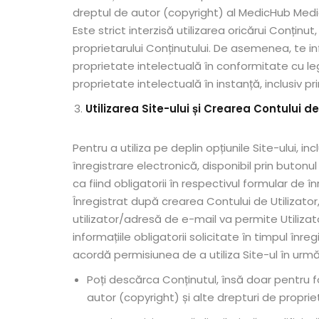
dreptul de autor (copyright) al MedicHub Media S
Este strict interzisă utilizarea oricărui Conținu
proprietarului Conținutului. De asemenea, te i
proprietate intelectuală în conformitate cu leg
proprietate intelectuală în instanță, inclusiv pr
Utilizarea Site-ului și Crearea Contului de
Pentru a utiliza pe deplin opțiunile Site-ului, in
înregistrare electronică, disponibil prin buto
ca fiind obligatorii în respectivul formular de î
Înregistrat după crearea Contului de Utilizator, 
utilizator/adresă de e-mail va permite Utilizato
informațiile obligatorii solicitate în timpul în
acordă permisiunea de a utiliza Site-ul în urmă
Poți descărca Conținutul, însă doar pentru f
autor (copyright) și alte drepturi de proprie