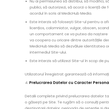
Nu ai permisiunea să distribui, să modifici, 
publici, să autorizezi, să acorzi o licență de 
acordul în scris al MedicHub Media.
Este interzis să folosești Site-ul pentru a af
licențios, calomniator, vulgar, obscen, scand
un comportament ce va putea da naștere une
va coopera cu oricare dintre autoritățile d
MedicHub Media să dezvăluie identitatea ori
intermediul Site-ului.
Este interzis să utilizezi Site-ul în scop de
Utilizatorul Înregistrat garantează că informați
Prelucrarea Datelor cu Caracter Personal
Detalii complete privind prelucrarea datelor ta
o găsești pe Site. Te rugăm să o consulți pentru
destinatarii datelor, perioada de retenție și d