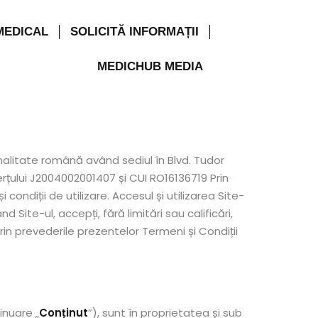
MEDICAL
SOLICITĂ INFORMAȚII
MEDICHUB MEDIA
alitate română având sediul în Blvd. Tudor
merțului J2004002001407 și CUI RO16136719 Prin
 condiții de utilizare. Accesul și utilizarea Site-
d Site-ul, accepți, fără limitări sau calificări,
rin prevederile prezentelor Termeni și Condiții
inuare „
Conținut
”), sunt în proprietatea și sub