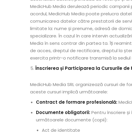
MedicHub Media derulează periodic campanii prom
acordul, MedicHub Media poate prelucra datele 
comunicarea datelor către prestatorii de servic
limitate la: nume și prenume, adresă de domic
specializare. În cazul în care intervin actual
Media în sens contrar din partea ta. Îți reami
de acces, dreptul de rectificare, dreptul la șter
exercita printr-o notificare transmisă la sedi
Înscrierea și Participarea la Cursurile d
MedicHub Media SRL organizează cursuri de fo
aceste cursuri implică următoarele:
Contract de formare profesională:
MedicH
Documente obligatorii:
Pentru înscriere și 
următoarele documente (copii):
Act de identitate