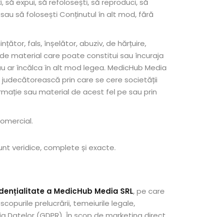
, să expui, să refolosești, să reproduci, să
zi sau să folosești Conținutul în alt mod, fără
ător, fals, înșelător, abuziv, de hărțuire,
l de material care poate constitui sau încuraja
au ar încălca în alt mod legea. MedicHub Media
 judecătorească prin care se cere societății
rmație sau material de acest fel pe sau prin
comercial.
sunt veridice, complete și exacte.
idențialitate a MedicHub Media SRL
, pe care
opurile prelucrării, temeiurile legale,
ia Datelor (GDPR). În scop de marketing direct,