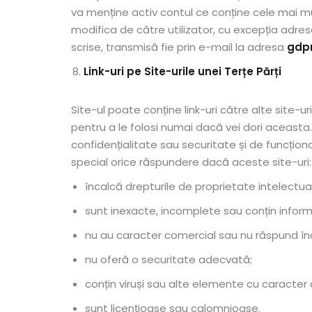
va menține activ contul ce conține cele mai mu
modifica de către utilizator, cu excepția adre
scrise, transmisă fie prin e-mail la adresa
gdp
Link-uri pe Site-urile unei Terțe Părți
Site-ul poate conține link-uri către alte site-u
pentru a le folosi numai dacă vei dori aceasta
confidențialitate sau securitate și de funcțion
special orice răspundere dacă aceste site-uri:
încalcă drepturile de proprietate intelectual
sunt inexacte, incomplete sau conțin informa
nu au caracter comercial sau nu răspund înde
nu oferă o securitate adecvată;
conțin viruși sau alte elemente cu caracter d
sunt licențioase sau calomnioase.