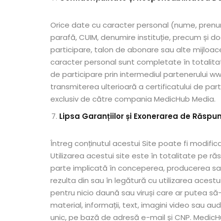
Orice date cu caracter personal (nume, prenum
parafă, CUIM, denumire instituție, precum și do
participare, talon de abonare sau alte mijloace
caracter personal sunt completate în totalit
de participare prin intermediul partenerului 
transmiterea ulterioară a certificatului de part
exclusiv de către compania MedicHub Media.
Lipsa Garanțiilor și Exonerarea de Răspu
Întreg conținutul acestui Site poate fi modificat
Utilizarea acestui site este în totalitate pe r
parte implicată în conceperea, producerea sau 
rezulta din sau în legătură cu utilizarea acest
pentru nicio daună sau viruși care ar putea să-ț
material, informații, text, imagini video sau a
unic, pe bază de adresă e-mail și CNP. MedicHu