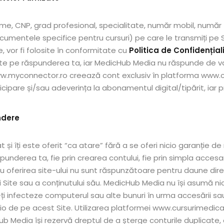
e, CNP, grad profesional, specialitate, număr mobil, număr 
cumentele specifice pentru cursuri) pe care le transmiți pe S
, vor fi folosite în conformitate cu
Politica de Confidențial
ate pe răspunderea ta, iar MedicHub Media nu răspunde de v
www.myconnector.ro creează cont exclusiv în platforma www.cu
icipare și/sau adeverința la abonamentul digital/tipărit, iar 
ndere
 și îți este oferit “ca atare” fără a se oferi nicio garanție de
ăspunderea ta, fie prin crearea contului, fie prin simpla acce
oferirea site-ului nu sunt răspunzătoare pentru daune direc
ui Site sau a conținutului său. MedicHub Media nu își asumă ni
i infecteze computerul sau alte bunuri în urma accesării sau u
udio de pe acest Site. Utilizarea platformei www.cursurimedica
b Media își rezervă dreptul de a șterge conturile duplicate,