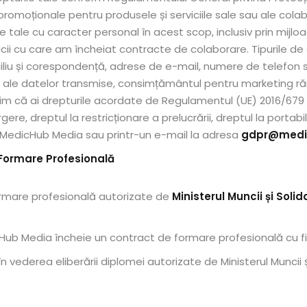
oționale pentru produsele și serviciile sale sau ale colabora
tale cu caracter personal în acest scop, inclusiv prin mijloa
ii cu care am încheiat contracte de colaborare. Tipurile de d
iliu și corespondență, adrese de e-mail, numere de telefon 
izări ale datelor transmise, consimțământul pentru marketing
ntim că ai drepturile acordate de Regulamentul (UE) 2016/679 
gere, dreptul la restricționare a prelucrării, dreptul la portabi
ul MedicHub Media sau printr-un e-mail la adresa
gdpr@medi
e Formare Profesională
rmare profesională autorizate de
Ministerul Muncii și Solida
ub Media încheie un contract de formare profesională cu fi
în vederea eliberării diplomei autorizate de Ministerul Muncii și