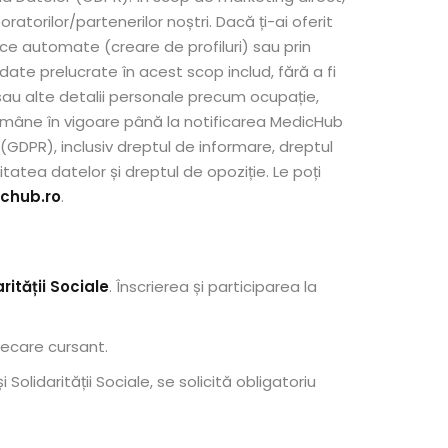
torilor/partenerilor noștri. Dacă ți-ai oferit
ce automate (creare de profiluri) sau prin
ate prelucrate în acest scop includ, fără a fi
sau alte detalii personale precum ocupație,
 rămâne în vigoare până la notificarea MedicHub
(GDPR), inclusiv dreptul de informare, dreptul
litatea datelor și dreptul de opoziție. Le poți
chub.ro
.
rității Sociale
. Înscrierea și participarea la
ecare cursant.
 Solidarității Sociale, se solicită obligatoriu