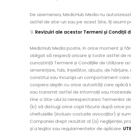
De asemenea, MedicHub Media nu autorizează conț
astfel de site-uri sau pe acest Site, îți asumi
Revizuiri ale acestor Termeni și Condiții d
MedicHub Media poate, în orice moment și fără n
obligat să respecți oricare și toate astfel de r
cunoștință Termenii și Condițiile de Utilizare a
amenințare, fals, înșelător, abuziv, de hărțuire
constitui sau încuraja un comportament care ar
coopera deplin cu orice autorități care aplică
sau transmit astfel de informații sau materiale
tine a Site-ului la nerespectarea Termenilor de 
(b) să distrugi orice copii făcute după orice 
cheltuielile (inclusiv costurile avocaților) și 
Companiei drept rezultat al (a) neglijenței, pro
și a legilor sau regulamentelor de aplicare.
UTI