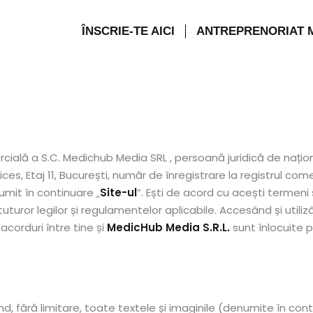
ÎNSCRIE-TE AICI
ANTREPRENORIAT 
Sign in
Sign up
ală a S.C. Medichub Media SRL , persoană juridică de națion
ces, Etaj 11, București, număr de înregistrare la registrul co
Sign in
umit în continuare „
Site-ul
”. Ești de acord cu acești termeni și
Don’t have an account?
Sign up
tuturor legilor și regulamentelor aplicabile. Accesând și utilizân
 acorduri între tine și
MedicHub Media S.R.L.
sunt înlocuite p
d, fără limitare, toate textele și imaginile (denumite în cont