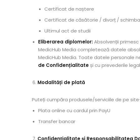
Certificat de naștere
Certificat de căsătorie / divorț / schim
Ultimul act de studii
Eliberarea diplomelor:
Absolvenții primesc d
MedicHub Media completează datele absolven
MedicHub Media. Toate datele personale ne
de Confidențialitate
și cu prevederile legal
Modalități de plată
Puteți cumpăra produsele/serviciile de pe sit
Plata online cu cardul prin PayU
Transfer bancar
Confidențialitate și Responsabilitatea Da