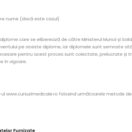
bare nume (dacă este cazul)
iplome care se eliberează de către Ministerul Muncii și Solida
tului pe aceste diplome, iar diplomele sunt semnate atât de 
cesare pentru acest proces sunt colectate, prelucrate și t
e în vigoare.
e-ul www.cursurimedicale.ro folosind următoarele metode de
telor Furnizate