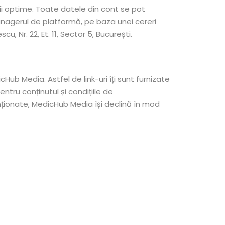
ii optime. Toate datele din cont se pot
anagerul de platformă, pe baza unei cereri
, Nr. 22, Et. 11, Sector 5, București.
Hub Media. Astfel de link-uri îți sunt furnizate
tru conținutul și condițiile de
enționate, MedicHub Media își declină în mod