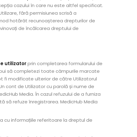
epția cazului în care nu este altfel specificat.
Utilizare, fără permisiunea scrisă a
n mod hotărât recunoașterea drepturilor de
vinovați de încălcarea dreptului de
e utilizator
prin completarea formularului de
trebui să completezi toate câmpurile marcate
t fi modificate ulterior de către Utilizatorul
. Un cont de Utilizator cu parolă și nume de
MedicHub Media. În cazul refuzului de a furniza
ățită să refuze înregistrarea. MedicHub Media
 cu informațiile referitoare la dreptul de