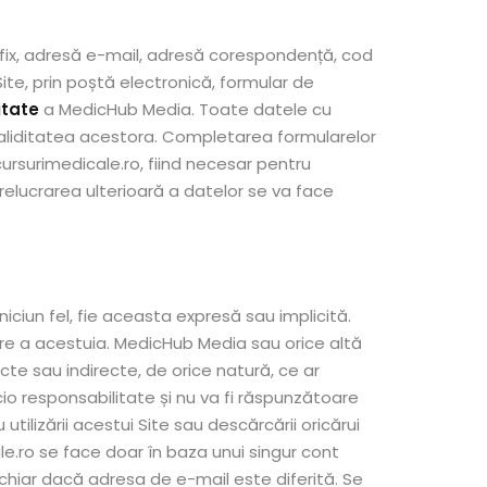
fix, adresă e-mail, adresă corespondență, cod
ite, prin poștă electronică, formular de
itate
a MedicHub Media. Toate datele cu
aliditatea acestora. Completarea formularelor
rsurimedicale.ro, fiind necesar pentru
prelucrarea ulterioară a datelor se va face
 niciun fel, fie aceasta expresă sau implicită.
sare a acestuia. MedicHub Media sau orice altă
te sau indirecte, de orice natură, ce ar
cio responsabilitate și nu va fi răspunzătoare
tilizării acestui Site sau descărcării oricărui
le.ro se face doar în baza unui singur cont
 chiar dacă adresa de e-mail este diferită. Se