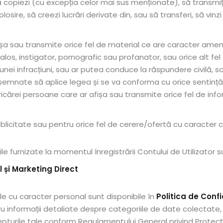
să copiezi (cu excepția celor mai sus menționate), să transmiți
folosire, să creezi lucrări derivate din, sau să transferi, să vin
ișa sau transmite orice fel de material ce are caracter ameninț
alos, instigator, pornografic sau profanator, sau orice alt fe
i infracțiuni, sau ar putea conduce la răspundere civilă, s
esemnate să aplice legea și se va conforma cu orice sentință
cărei persoane care ar afișa sau transmite orice fel de info
 publicitate sau pentru orice fel de cerere/ofertă cu caracter 
ile furnizate la momentul înregistrării Contului de Utilizator 
 și Marketing Direct
le cu caracter personal sunt disponibile în
Politica de Conf
 informații detaliate despre categoriile de date colectate, sc
repturile tale conform Regulamentului General privind Protecț