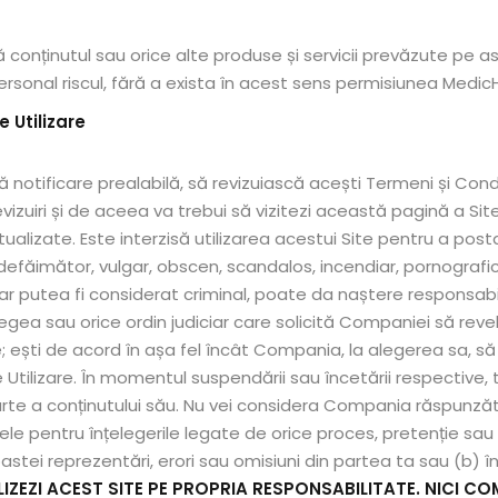
inutul sau orice alte produse și servicii prevăzute pe astfel
 personal riscul, fără a exista în acest sens permisiunea Medi
e Utilizare
otificare prealabilă, să revizuiască acești Termeni și Condiți
evizuiri și de aceea va trebui să vizitezi această pagină a Sit
ctualizate. Este interzisă utilizarea acestui Site pentru a post
, defăimător, vulgar, obscen, scandalos, incendiar, pornografi
 putea fi considerat criminal, poate da naștere responsabilit
 legea sau orice ordin judiciar care solicită Companiei să r
; ești de acord în așa fel încât Compania, la alegerea sa, să
Utilizare. În momentul suspendării sau încetării respective, tu
parte a conținutului său. Nu vei considera Compania răspunzăt
sumele pentru înțelegerile legate de orice proces, pretenție s
astei reprezentări, erori sau omisiuni din partea ta sau (b) în
LIZEZI ACEST SITE PE PROPRIA RESPONSABILITATE. NICI CO