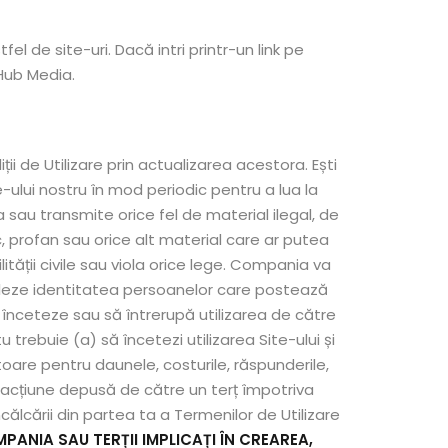
 de site-uri. Dacă intri printr-un link pe
cHub Media.
i de Utilizare prin actualizarea acestora. Ești
e-ului nostru în mod periodic pentru a lua la
a sau transmite orice fel de material ilegal, de
c, profan sau orice alt material care ar putea
ății civile sau viola orice lege. Compania va
eveleze identitatea persoanelor care postează
 înceteze sau să întrerupă utilizarea de către
 trebuie (a) să încetezi utilizarea Site-ului și
oare pentru daunele, costurile, răspunderile,
au acțiune depusă de către un terț împotriva
călcării din partea ta a Termenilor de Utilizare
MPANIA SAU TERȚII IMPLICAȚI ÎN CREAREA,